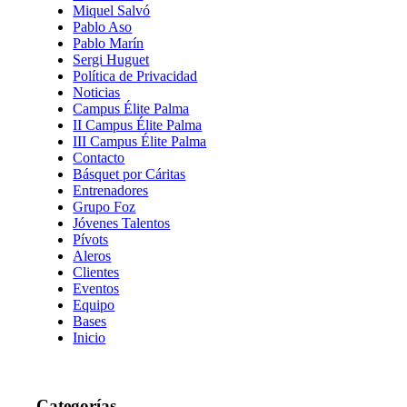
Miquel Salvó
Pablo Aso
Pablo Marín
Sergi Huguet
Política de Privacidad
Noticias
Campus Élite Palma
II Campus Élite Palma
III Campus Élite Palma
Contacto
Básquet por Cáritas
Entrenadores
Grupo Foz
Jóvenes Talentos
Pívots
Aleros
Clientes
Eventos
Equipo
Bases
Inicio
Categorías