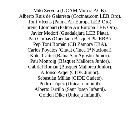
Miki Servera (UCAM Murcia ACB).
Alberto Ruiz de Galarreta (Cocinas.com LEB Oro).
Toni Vicens (Palma Air Europa LEB Oro).
Llorenç Llompart (Palma Air Europa LEB Oro).
Javier Medori (Guadalajara LEB Plata).
Pau Comas (Opentach Bàsquet Pla EBA).
Pep Toni Román (CB Zamora EBA).
Carlos Poyatos (Ciutat d’Inca 1ª Nacional).
Kalei Carter (Bahía San Agustín Junior).
Pau Monroig (Bàsquet Mallorca Junior).
Gabriel Román (Bàsquet Mallorca Junior).
Alfonso Adjei (CIDE Junior).
Sebastián Millán (CIDE Cadete).
Pedro López (Unicaja Infantil).
Alberto Jarrillo (Sant Josep Infantil).
Golden Dike (Unicaja Infantil).
CEP JÓVENES TALENTOS 2ª
semana