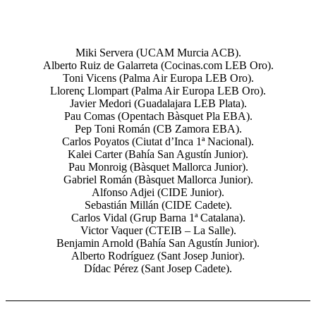
Miki Servera (UCAM Murcia ACB).
Alberto Ruiz de Galarreta (Cocinas.com LEB Oro).
Toni Vicens (Palma Air Europa LEB Oro).
Llorenç Llompart (Palma Air Europa LEB Oro).
Javier Medori (Guadalajara LEB Plata).
Pau Comas (Opentach Bàsquet Pla EBA).
Pep Toni Román (CB Zamora EBA).
Carlos Poyatos (Ciutat d’Inca 1ª Nacional).
Kalei Carter (Bahía San Agustín Junior).
Pau Monroig (Bàsquet Mallorca Junior).
Gabriel Román (Bàsquet Mallorca Junior).
Alfonso Adjei (CIDE Junior).
Sebastián Millán (CIDE Cadete).
Carlos Vidal (Grup Barna 1ª Catalana).
Victor Vaquer (CTEIB – La Salle).
Benjamin Arnold (Bahía San Agustín Junior).
Alberto Rodríguez (Sant Josep Junior).
Dídac Pérez (Sant Josep Cadete).