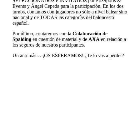
SELECCIONADOS e INVITADOS por FozSports &
Events y Ángel Cepeda para la participación. En los dos
turnos, contamos con jugadores no sólo a nivel balear sino
nacional y de TODAS las categorías del baloncesto
español.
Por último, contaremos con la
Colaboración de
Spalding
en cuestión de material y de
AXA
en relación a
los seguros de nuestros participantes.
Un año más… ¡OS ESPERAMOS! ¿Te lo vas a perder?
CAMPUS ÉLITE PALMA 1ª
semana