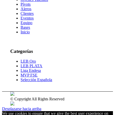
Pívots
Aleros
Clientes
Eventos
Equipo
Bases
Inicio
Categorías
LEB Oro
LEB PLATA
Liga Endesa
MVP FSE
Selección Española
© Copyright All Rights Reserved
Desplazarse hacia arriba
We use cookies to ensure that we give the best user experience on