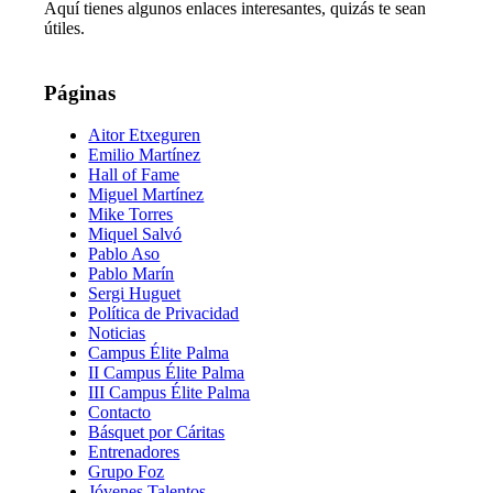
Aquí tienes algunos enlaces interesantes, quizás te sean
útiles.
Páginas
Aitor Etxeguren
Emilio Martínez
Hall of Fame
Miguel Martínez
Mike Torres
Miquel Salvó
Pablo Aso
Pablo Marín
Sergi Huguet
Política de Privacidad
Noticias
Campus Élite Palma
II Campus Élite Palma
III Campus Élite Palma
Contacto
Básquet por Cáritas
Entrenadores
Grupo Foz
Jóvenes Talentos