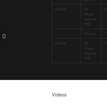
2024/25
CB
6
Clavijo
Segunda
FEB
Play Out
7
Jose Alberto Jiménez
2025/26
CB
1
Clavijo
Segunda
FEB
Vídeos