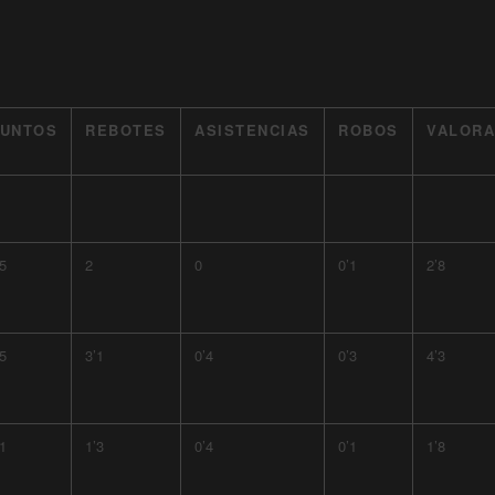
UNTOS
REBOTES
ASISTENCIAS
ROBOS
VALORA
’5
2
0
0’1
2’8
’5
3’1
0’4
0’3
4’3
’1
1’3
0’4
0’1
1’8