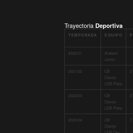
Trayectoria
Deportiva
TEMPORADA
EQUIPO
P
2020/21
Araberri
Junior
2021/22
CB
2
Clavijo
LEB Plata
2022/23
CB
3
Clavijo
LEB Plata
2023/24
CB
1
Clavijo
LEB Oro