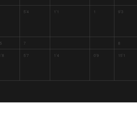
5’4
1’1
1
9’3
’5
7
8
1’8
5’7
1’4
0’9
15’1