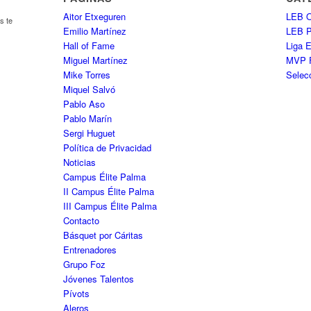
Aitor Etxeguren
LEB O
s te
Emilio Martínez
LEB 
Hall of Fame
Liga 
Miguel Martínez
MVP 
Mike Torres
Selec
Miquel Salvó
Pablo Aso
Pablo Marín
Sergi Huguet
Política de Privacidad
Noticias
Campus Élite Palma
II Campus Élite Palma
III Campus Élite Palma
Contacto
Básquet por Cáritas
Entrenadores
Grupo Foz
Jóvenes Talentos
Pívots
Aleros