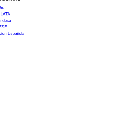
ro
PLATA
Endesa
FSE
ción Española