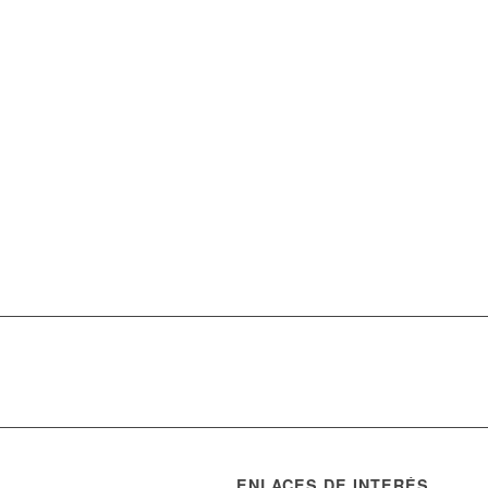
HUGO ARBOS
ENLACES DE INTERÉS