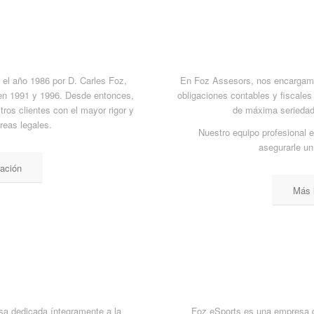
el año 1986 por D. Carles Foz,
En Foz Assesors, nos encargamo
 en 1991 y 1996. Desde entonces,
obligaciones contables y fiscales 
tros clientes con el mayor rigor y
de máxima seriedad,
reas legales.
Nuestro equipo profesional 
asegurarle un
ación
Más 
a dedicada íntegramente a la
Foz eSports es una empresa d