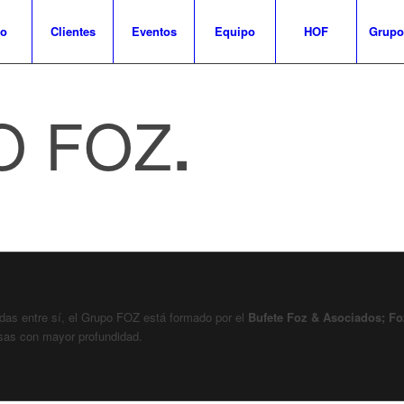
io
Clientes
Eventos
Equipo
HOF
Grupo
O FOZ
.
das entre sí, el Grupo FOZ está formado por el
Bufete Foz & Asociados; Fo
sas con mayor profundidad.