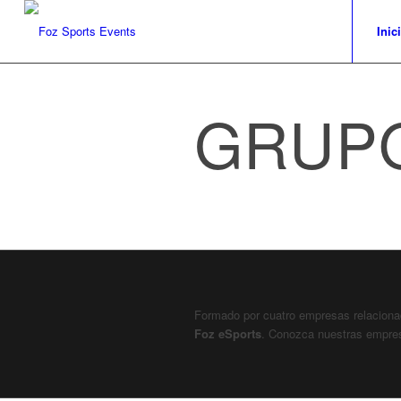
Inic
GRUP
Formado por cuatro empresas relaciona
Foz eSports
. Conozca nuestras empre