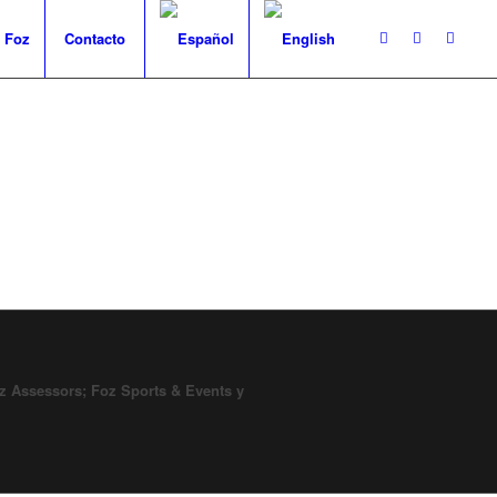
 Foz
Contacto
z Assessors; Foz Sports & Events y