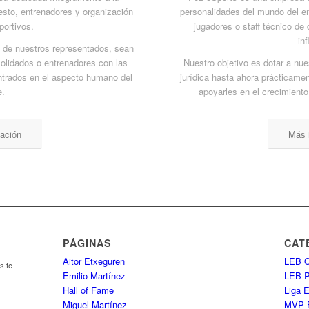
esto, entrenadores y organización
personalidades del mundo del en
portivos.
jugadores o staff técnico de
in
 de nuestros representados, sean
olidados o entrenadores con las
Nuestro objetivo es dotar a nu
ntrados en el aspecto humano del
jurídica hasta ahora prácticamen
e.
apoyarles en el crecimiento
ación
Más 
PÁGINAS
CAT
Aitor Etxeguren
LEB O
s te
Emilio Martínez
LEB 
Hall of Fame
Liga 
Miguel Martínez
MVP 