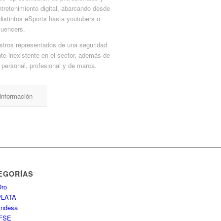
tretenimiento digital, abarcando desde
 distintos eSports hasta youtubers o
fluencers.
estros representados de una seguridad
te inexistente en el sector, además de
 personal, profesional y de marca.
información
EGORÍAS
ro
PLATA
Endesa
FSE