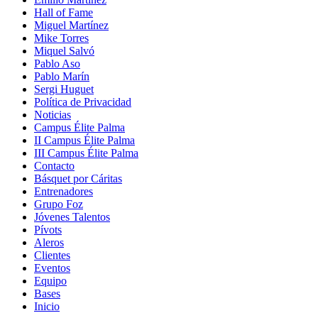
Hall of Fame
Miguel Martínez
Mike Torres
Miquel Salvó
Pablo Aso
Pablo Marín
Sergi Huguet
Política de Privacidad
Noticias
Campus Élite Palma
II Campus Élite Palma
III Campus Élite Palma
Contacto
Básquet por Cáritas
Entrenadores
Grupo Foz
Jóvenes Talentos
Pívots
Aleros
Clientes
Eventos
Equipo
Bases
Inicio