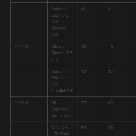
Selección
4’9
4’6
Española
U18:
Europeo
U18
2014/15
Clínicas
2’9
1’5
Rincón LEB
Oro
Selección
3’2
0’7
Española
U19:
Mundial U19
2015/16
CB
7’7
4’2
Deportivo
Coín EBA:
Óbila CB
5’8
3’8
LEB Plata