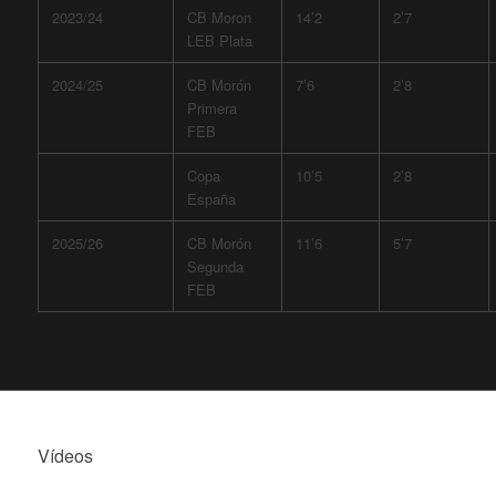
2023/24
CB Moron
14’2
2’7
LEB Plata
2024/25
CB Morón
7’6
2’8
Primera
FEB
Copa
10’5
2’8
España
2025/26
CB Morón
11’6
5’7
Segunda
FEB
JOSÉ ALBERTO
Vídeos
JIMÉNEZ,