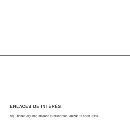
HIGHLIGHTS
2025/26.
ENLACES DE INTERÉS
Aquí tienes algunos enlaces interesantes, quizás te sean útiles.