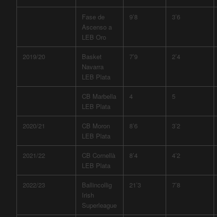
Fase de
9’8
3’6
Ascenso a
LEB Oro
2019/20
Basket
7’9
2’4
Navarra
LEB Plata
CB Marbella
4
5
LEB Plata
2020/21
CB Moron
8’6
3’2
LEB Plata
2021/22
CB Cornellà
8’4
4’2
LEB Plata
2022/23
Ballincollig
21’3
7’8
Irish
Superleague