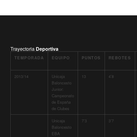
Trayectoria
Deportiva
TEMPORADA
EQUIPO
PUNTOS
REBOTES
2013/14
Unicaja
13
4’8
Baloncesto
Junior:
Campeonato
de España
de Clubes
Unicaja
7’3
3’7
Baloncesto
EBA