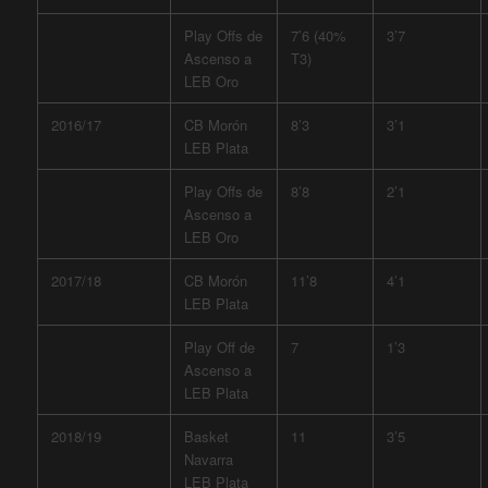
Play Offs de
7’6 (40%
3’7
Ascenso a
T3)
LEB Oro
2016/17
CB Morón
8’3
3’1
LEB Plata
Play Offs de
8’8
2’1
Ascenso a
LEB Oro
2017/18
CB Morón
11’8
4’1
LEB Plata
Play Off de
7
1’3
Ascenso a
LEB Plata
2018/19
Basket
11
3’5
Navarra
LEB Plata