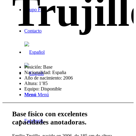
Trujill
Grupo Foz
Contacto
Posición: Base
Nacionalidad: España
Año de nacimiento: 2006
Altura: 1’85
Equipo: Disponible
Menú
Menú
Base físico con excelentes
capacidades anotadoras
.
Facebook
Emilio Trujillo, nacido en 2006, de 185 cm de altura,