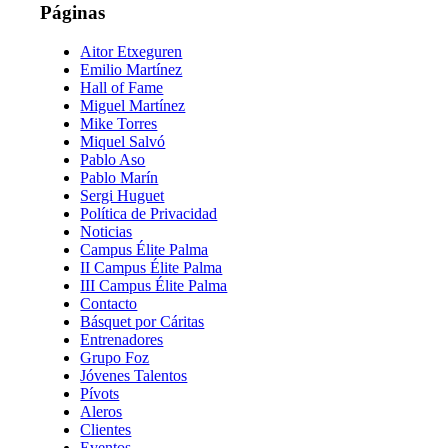
Páginas
Aitor Etxeguren
Emilio Martínez
Hall of Fame
Miguel Martínez
Mike Torres
Miquel Salvó
Pablo Aso
Pablo Marín
Sergi Huguet
Política de Privacidad
Noticias
Campus Élite Palma
II Campus Élite Palma
III Campus Élite Palma
Contacto
Básquet por Cáritas
Entrenadores
Grupo Foz
Jóvenes Talentos
Pívots
Aleros
Clientes
Eventos