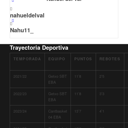
nahueldelval
Nahu11_
Trayectoria
Deportiva
TEMPORADA
EQUIPO
PUNTOS
REBOTES
2021/22
Getxo SBT
11’8
2’5
EBA
2022/23
Getxo SBT
11’8
3’3
EBA
2023/24
Cantbasket
13’7
4’1
04 EBA