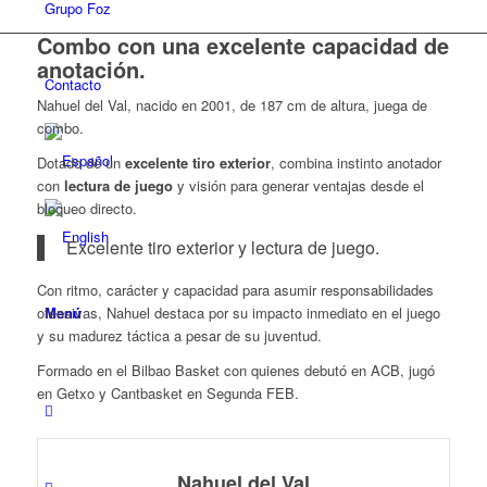
Grupo Foz
Combo con una excelente capacidad de
anotación
.
Contacto
Nahuel del Val, nacido en 2001, de 187 cm de altura, juega de
combo.
Dotado de un
excelente tiro exterior
, combina instinto anotador
con
lectura de juego
y visión para generar ventajas desde el
bloqueo directo.
Excelente tiro exterior y lectura de juego.
Con ritmo, carácter y capacidad para asumir responsabilidades
ofensivas, Nahuel destaca por su impacto inmediato en el juego
Menú
y su madurez táctica a pesar de su juventud.
Formado en el Bilbao Basket con quienes debutó en ACB, jugó
en Getxo y Cantbasket en Segunda FEB.
Nahuel del Val