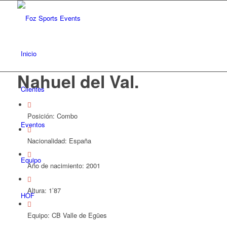
Inicio
Nahuel del Val
.
Clientes
Posición: Combo
Eventos
Nacionalidad: España
Equipo
Año de nacimiento: 2001
Altura: 1’87
HOF
Equipo: CB Valle de Egües