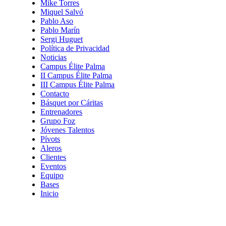
Mike Torres
Miquel Salvó
Pablo Aso
Pablo Marín
Sergi Huguet
Política de Privacidad
Noticias
Campus Élite Palma
II Campus Élite Palma
III Campus Élite Palma
Contacto
Básquet por Cáritas
Entrenadores
Grupo Foz
Jóvenes Talentos
Pívots
Aleros
Clientes
Eventos
Equipo
Bases
Inicio