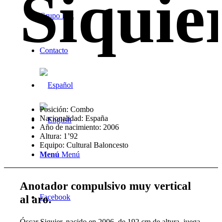
Siquie
Grupo Foz
Contacto
Posición: Combo
Nacionalidad: España
Año de nacimiento: 2006
Altura: 1’92
Equipo: Cultural Baloncesto
Menú
Menú
Anotador compulsivo muy vertical
al aro
.
Facebook
Óscar Siquier, nacido en 2006, de 192 cm de altura, juega