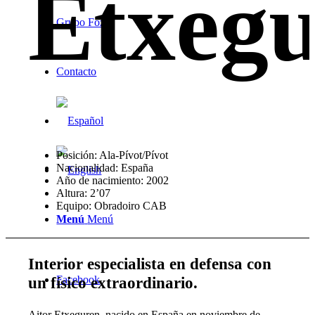
Etxeg
Grupo Foz
Contacto
Posición: Ala-Pívot/Pívot
Nacionalidad: España
Año de nacimiento: 2002
Altura: 2’07
Equipo: Obradoiro CAB
Menú
Menú
Interior especialista en defensa con
un físico extraordinario
.
Facebook
Aitor Etxeguren, nacido en España en noviembre de