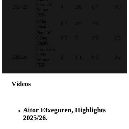
Castelló
2024/25
4
2’9
0’7
0’3
Primera
FEB
Copa
6’3
4’3
1’3
España
Play Off
COpa
6’5
5
2’5
1’5
España
Obradoiro
CAB
2025/26
2
1’1
0’5
0’2
Primera
FEB
Vídeos
Aitor Etxeguren, Highlights
2025/26.