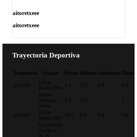
aitoretxeee
aitoretxeee
Trayectoria
Deportiva
Temporada
Equipo
Puntos
Rebotes
Asistencias
Tapone
Olivar
2018/19
3’1
3’2
0’8
0’4
Basket EBA
Basket
Zaragoza
4’3
4’8
1
Junior
Olivar
2019/20
10’2
9’4
1’9
1’6
Basket EBA
Casademont
Zaragoza
ACB