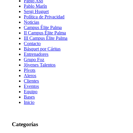
Pablo Aso
Pablo Marín
Sergi Huguet
Política de Privacidad
Noticias
Campus Élite Palma
II Campus Élite Palma
III Campus Élite Palma
Contacto
Básquet por Cáritas
Entrenadores
Grupo Foz
Jóvenes Talentos
Pívots
Aleros
Clientes
Eventos
Equipo
Bases
Inicio
Categorías