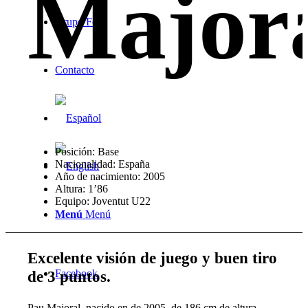
Major
Grupo Foz
Contacto
Posición: Base
Nacionalidad: España
Año de nacimiento: 2005
Altura: 1’86
Equipo: Joventut U22
Menú
Menú
Excelente visión de juego y buen tiro
de 3 puntos
.
Facebook
Pau Majoral, nacido en de 2005, de 186 cm de altura,