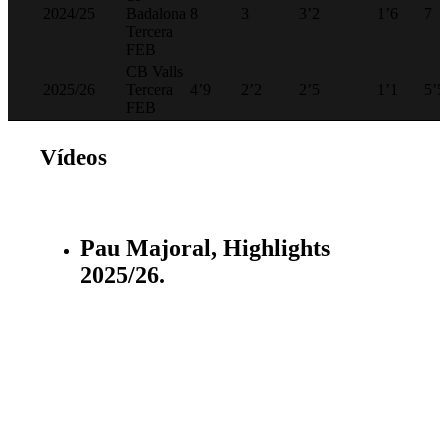
2024/25
Badalona
8
3
3’2
1’6
7
Tercera
FEB
CB Valls
2025/26
Tercera
4’9
2’2
2’5
1’1
5’5
FEB
Vídeos
Pau Majoral, Highlights
2025/26.