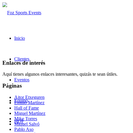
Inicio
Clientes
Enlaces de interés
Aquí tienes algunos enlaces interesantes, quizás te sean útiles.
Eventos
Páginas
Aitor Etxeguren
Equipo
Emilio Martínez
Hall of Fame
Miguel Martínez
Mike Torres
HOF
Miquel Salvó
Pablo Aso