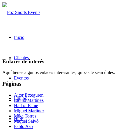
Inicio
Clientes
Enlaces de interés
Aquí tienes algunos enlaces interesantes, quizás te sean útiles.
Eventos
Páginas
Aitor Etxeguren
Equipo
Emilio Martínez
Hall of Fame
Miguel Martínez
Mike Torres
HOF
Miquel Salvó
Pablo Aso