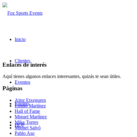
Inicio
Clientes
Enlaces de interés
Aquí tienes algunos enlaces interesantes, quizás te sean útiles.
Eventos
Páginas
Aitor Etxeguren
Equipo
Emilio Martínez
Hall of Fame
Miguel Martínez
Mike Torres
HOF
Miquel Salvó
Pablo Aso