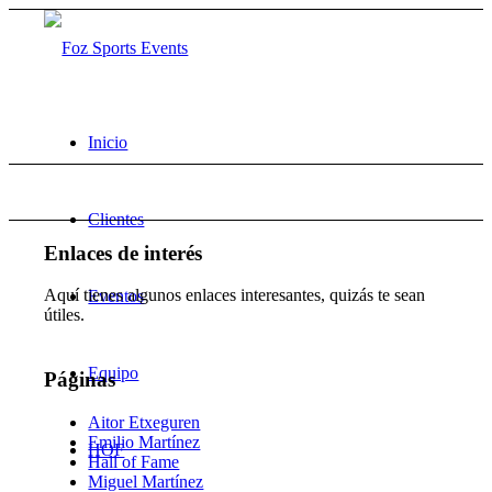
Inicio
Clientes
Enlaces de interés
Aquí tienes algunos enlaces interesantes, quizás te sean
Eventos
útiles.
Equipo
Páginas
Aitor Etxeguren
Emilio Martínez
HOF
Hall of Fame
Miguel Martínez