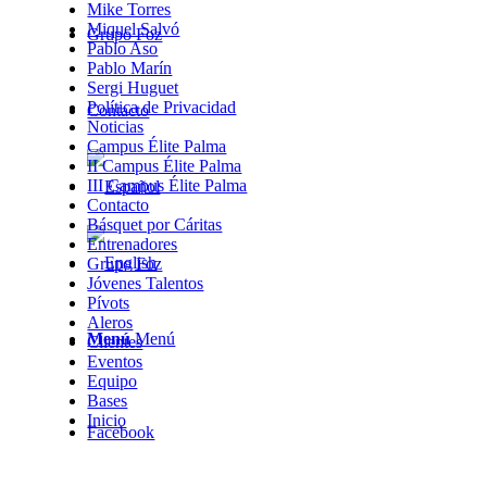
Mike Torres
Miquel Salvó
Grupo Foz
Pablo Aso
Pablo Marín
Sergi Huguet
Política de Privacidad
Contacto
Noticias
Campus Élite Palma
II Campus Élite Palma
III Campus Élite Palma
Contacto
Básquet por Cáritas
Entrenadores
Grupo Foz
Jóvenes Talentos
Pívots
Aleros
Menú
Menú
Clientes
Eventos
Equipo
Bases
Inicio
Facebook