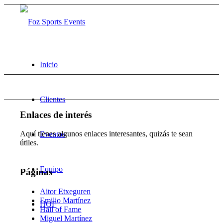
Inicio
Clientes
Enlaces de interés
Aquí tienes algunos enlaces interesantes, quizás te sean
Eventos
útiles.
Equipo
Páginas
Aitor Etxeguren
Emilio Martínez
HOF
Hall of Fame
Miguel Martínez