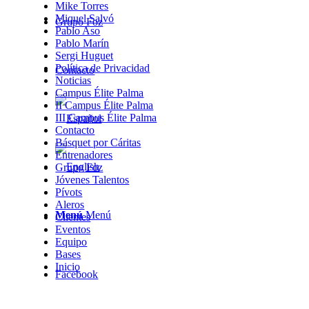
Mike Torres
Miquel Salvó
Grupo Foz
Pablo Aso
Pablo Marín
Sergi Huguet
Política de Privacidad
Contacto
Noticias
Campus Élite Palma
II Campus Élite Palma
III Campus Élite Palma
Contacto
Básquet por Cáritas
Entrenadores
Grupo Foz
Jóvenes Talentos
Pívots
Aleros
Menú
Menú
Clientes
Eventos
Equipo
Bases
Inicio
Facebook