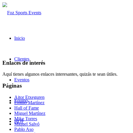
Inicio
Clientes
Enlaces de interés
Aquí tienes algunos enlaces interesantes, quizás te sean útiles.
Eventos
Páginas
Aitor Etxeguren
Equipo
Emilio Martínez
Hall of Fame
Miguel Martínez
Mike Torres
HOF
Miquel Salvó
Pablo Aso