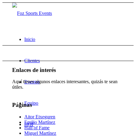
Inicio
Clientes
Enlaces de interés
Aquí tienes algunos enlaces interesantes, quizás te sean
Eventos
útiles.
Equipo
Páginas
Aitor Etxeguren
Emilio Martínez
HOF
Hall of Fame
Miguel Martínez