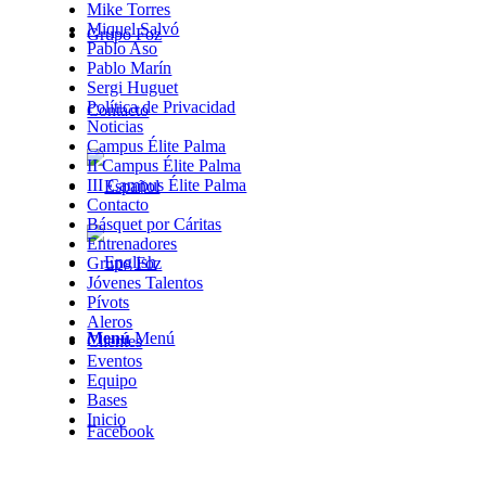
Mike Torres
Miquel Salvó
Grupo Foz
Pablo Aso
Pablo Marín
Sergi Huguet
Política de Privacidad
Contacto
Noticias
Campus Élite Palma
II Campus Élite Palma
III Campus Élite Palma
Contacto
Básquet por Cáritas
Entrenadores
Grupo Foz
Jóvenes Talentos
Pívots
Aleros
Menú
Menú
Clientes
Eventos
Equipo
Bases
Inicio
Facebook