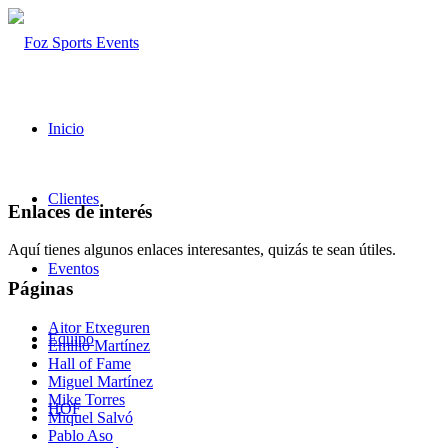
Inicio
Clientes
Enlaces de interés
Aquí tienes algunos enlaces interesantes, quizás te sean útiles.
Eventos
Páginas
Aitor Etxeguren
Equipo
Emilio Martínez
Hall of Fame
Miguel Martínez
Mike Torres
HOF
Miquel Salvó
Pablo Aso