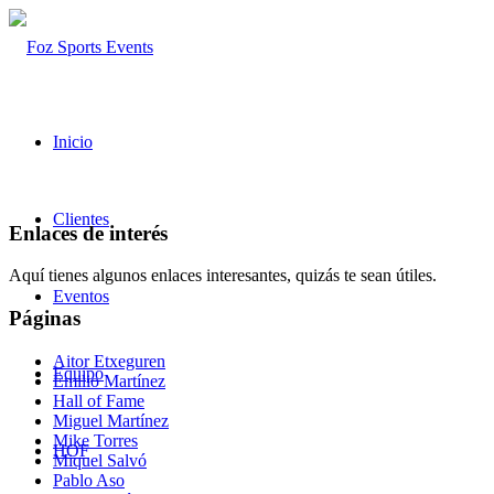
Inicio
Clientes
Enlaces de interés
Aquí tienes algunos enlaces interesantes, quizás te sean útiles.
Eventos
Páginas
Aitor Etxeguren
Equipo
Emilio Martínez
Hall of Fame
Miguel Martínez
Mike Torres
HOF
Miquel Salvó
Pablo Aso