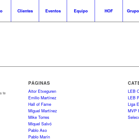
io
Clientes
Eventos
Equipo
HOF
Grupo
PÁGINAS
CAT
Aitor Etxeguren
LEB O
s te
Emilio Martínez
LEB 
Hall of Fame
Liga 
Miguel Martínez
MVP 
Mike Torres
Selec
Miquel Salvó
Pablo Aso
Pablo Marín