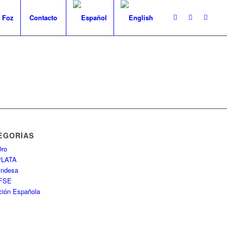
 Foz
Contacto
EGORÍAS
ro
PLATA
Endesa
FSE
ción Española