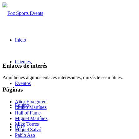
Inicio
Clientes
Enlaces de interés
Aquí tienes algunos enlaces interesantes, quizás te sean útiles.
Eventos
Páginas
Aitor Etxeguren
Equipo
Emilio Martínez
Hall of Fame
Miguel Martínez
Mike Torres
HOF
Miquel Salvó
Pablo Aso