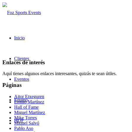
Inicio
Clientes
Enlaces de interés
Aquí tienes algunos enlaces interesantes, quizás te sean útiles.
Eventos
Páginas
Aitor Etxeguren
Equipo
Emilio Martínez
Hall of Fame
Miguel Martínez
Mike Torres
HOF
Miquel Salvó
Pablo Aso