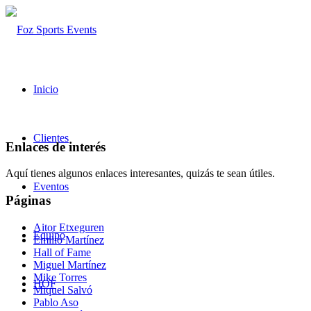
Inicio
Clientes
Enlaces de interés
Aquí tienes algunos enlaces interesantes, quizás te sean útiles.
Eventos
Páginas
Aitor Etxeguren
Equipo
Emilio Martínez
Hall of Fame
Miguel Martínez
Mike Torres
HOF
Miquel Salvó
Pablo Aso