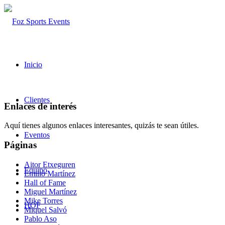
Inicio
Clientes
Enlaces de interés
Aquí tienes algunos enlaces interesantes, quizás te sean útiles.
Eventos
Páginas
Aitor Etxeguren
Equipo
Emilio Martínez
Hall of Fame
Miguel Martínez
Mike Torres
HOF
Miquel Salvó
Pablo Aso