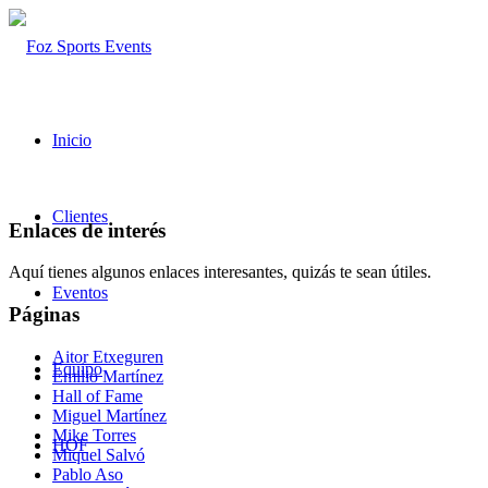
Inicio
Clientes
Enlaces de interés
Aquí tienes algunos enlaces interesantes, quizás te sean útiles.
Eventos
Páginas
Aitor Etxeguren
Equipo
Emilio Martínez
Hall of Fame
Miguel Martínez
Mike Torres
HOF
Miquel Salvó
Pablo Aso