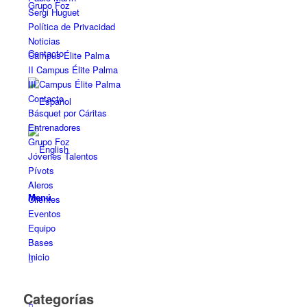
Grupo Foz
Sergi Huguet
Política de Privacidad
Noticias
Contacto
Campus Élite Palma
II Campus Élite Palma
III Campus Élite Palma
Contacto
Básquet por Cáritas
Entrenadores
Grupo Foz
Jóvenes Talentos
Pívots
Aleros
Menú
Clientes
Eventos
Equipo
Bases
Inicio
Categorías