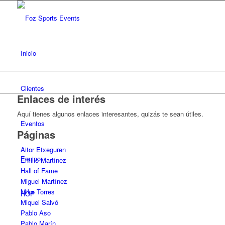
Inicio
Clientes
Enlaces de interés
Aquí tienes algunos enlaces interesantes, quizás te sean útiles.
Eventos
Páginas
Aitor Etxeguren
Equipo
Emilio Martínez
Hall of Fame
Miguel Martínez
Mike Torres
HOF
Miquel Salvó
Pablo Aso
Pablo Marín