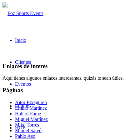
Inicio
Clientes
Enlaces de interés
Aquí tienes algunos enlaces interesantes, quizás te sean útiles.
Eventos
Páginas
Aitor Etxeguren
Equipo
Emilio Martínez
Hall of Fame
Miguel Martínez
Mike Torres
HOF
Miquel Salvó
Pablo Aso