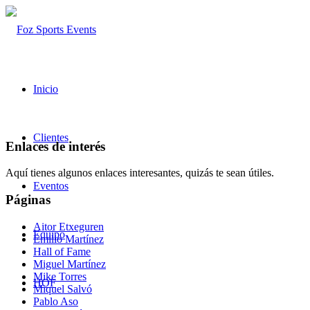
Inicio
Clientes
Enlaces de interés
Aquí tienes algunos enlaces interesantes, quizás te sean útiles.
Eventos
Páginas
Aitor Etxeguren
Equipo
Emilio Martínez
Hall of Fame
Miguel Martínez
Mike Torres
HOF
Miquel Salvó
Pablo Aso