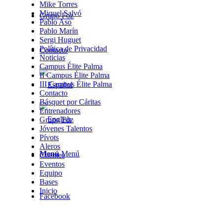
Mike Torres
Miquel Salvó
Grupo Foz
Pablo Aso
Pablo Marín
Sergi Huguet
Política de Privacidad
Contacto
Noticias
Campus Élite Palma
II Campus Élite Palma
III Campus Élite Palma
Contacto
Básquet por Cáritas
Entrenadores
Grupo Foz
Jóvenes Talentos
Pívots
Aleros
Menú
Menú
Clientes
Eventos
Equipo
Bases
Inicio
Facebook