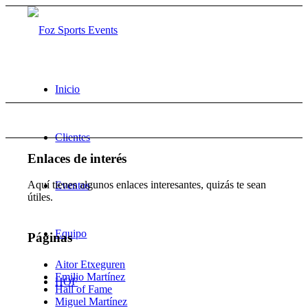
Inicio
Clientes
Enlaces de interés
Aquí tienes algunos enlaces interesantes, quizás te sean
Eventos
útiles.
Equipo
Páginas
Aitor Etxeguren
Emilio Martínez
HOF
Hall of Fame
Miguel Martínez