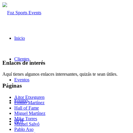
Inicio
Clientes
Enlaces de interés
Aquí tienes algunos enlaces interesantes, quizás te sean útiles.
Eventos
Páginas
Aitor Etxeguren
Equipo
Emilio Martínez
Hall of Fame
Miguel Martínez
Mike Torres
HOF
Miquel Salvó
Pablo Aso