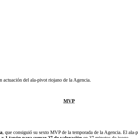
 actuación del ala-pivot riojano de la Agencia.
MVP
ía
, que consiguió su sexto MVP de la temporada de la Agencia. El ala-pív
obo y 1 tapón para sumar 27 de valoración
en 37 minutos de juego.