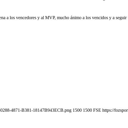
na a los vencedores y al MVP, mucho ánimo a los vencidos y a seguir 
935-0288-4871-B381-18147B943ECB.png
1500
1500
FSE
https://fozsp