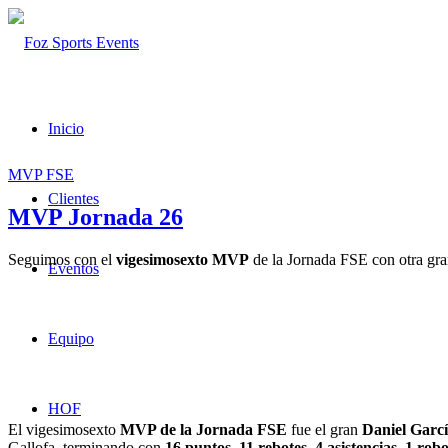
Inicio
MVP FSE
Clientes
MVP Jornada 26
Seguimos con el
vigesimosexto MVP
de la Jornada FSE con otra gran
Eventos
Equipo
HOF
El vigesimosexto
MVP de la Jornada FSE
fue el gran
Daniel Garc
Gallofa, terminando con
16 puntos, 11 rebotes, 4 asistencias, 1 r