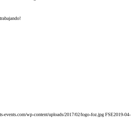
trabajando!
orts-events.com/wp-content/uploads/2017/02/logo-foz.jpg
FSE
2019-04-