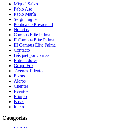
Miquel Salvó
Pablo Aso
Pablo Marín
Sergi Huguet
Política de Privacidad
Noticias
Campus Élite Palma
II Campus Élite Palma
III Campus Élite Palma
Contacto
Básquet por Cáritas
Entrenadores
Grupo Foz
Jóvenes Talentos
Pívots
Aleros
Clientes
Eventos
Equipo
Bases
Inicio
Categorías