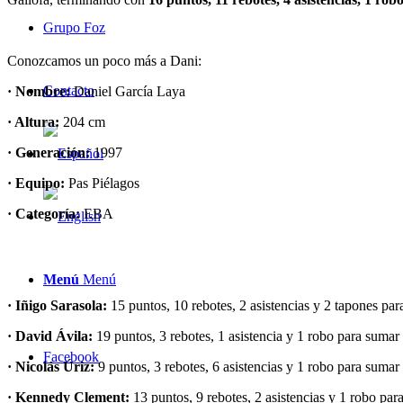
Grupo Foz
Conozcamos un poco más a Dani:
Contacto
· Nombre:
Daniel García Laya
· Altura:
204 cm
· Generación:
1997
· Equipo:
Pas Piélagos
· Categoría:
EBA
Menú
Menú
· Iñigo Sarasola:
15 puntos, 10 rebotes, 2 asistencias y 2 tapones p
· David Ávila:
19 puntos, 3 rebotes, 1 asistencia y 1 robo para suma
Facebook
· Nicolás Úriz:
9 puntos, 3 rebotes, 6 asistencias y 1 robo para sum
· Kennedy Clement:
13 puntos, 9 rebotes, 2 asistencias y 1 robo pa