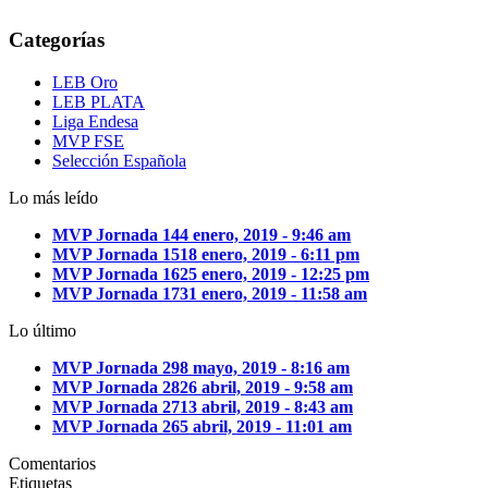
Categorías
LEB Oro
LEB PLATA
Liga Endesa
MVP FSE
Selección Española
Lo más leído
MVP Jornada 14
4 enero, 2019 - 9:46 am
MVP Jornada 15
18 enero, 2019 - 6:11 pm
MVP Jornada 16
25 enero, 2019 - 12:25 pm
MVP Jornada 17
31 enero, 2019 - 11:58 am
Lo último
MVP Jornada 29
8 mayo, 2019 - 8:16 am
MVP Jornada 28
26 abril, 2019 - 9:58 am
MVP Jornada 27
13 abril, 2019 - 8:43 am
MVP Jornada 26
5 abril, 2019 - 11:01 am
Comentarios
Etiquetas