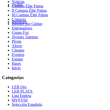
Noticias
Twitter
Campus Élite Palma
II Campus Élite Palma
III Campus Élite Palma
Contacto
Instagram
Básquet por Cáritas
Entrenadores
Grupo Foz
Jóvenes Talentos
Pívots
Aleros
Clientes
Eventos
Equipo
Bases
Inicio
Categorías
LEB Oro
LEB PLATA
Liga Endesa
MVP FSE
Selección Española