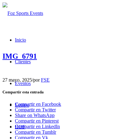
Inicio
IMG_6791
Clientes
27 mayo, 2025
/
por
FSE
Eventos
Compartir esta entrada
Compartir en Facebook
Equipo
Compartir en Twitter
Share on WhatsApp
Compartir en Pinterest
Compartir en LinkedIn
HOF
Compartir en Tumblr
Compartir en Vk