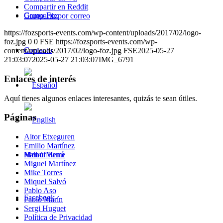
Compartir en Reddit
Grupo Foz
Compartir por correo
https://fozsports-events.com/wp-content/uploads/2017/02/logo-
foz.jpg
0
0
FSE
https://fozsports-events.com/wp-
Contacto
content/uploads/2017/02/logo-foz.jpg
FSE
2025-05-27
21:03:07
2025-05-27 21:03:07
IMG_6791
Enlaces de interés
Aquí tienes algunos enlaces interesantes, quizás te sean útiles.
Páginas
Aitor Etxeguren
Emilio Martínez
Menú
Menú
Hall of Fame
Miguel Martínez
Mike Torres
Miquel Salvó
Pablo Aso
Facebook
Pablo Marín
Sergi Huguet
Política de Privacidad