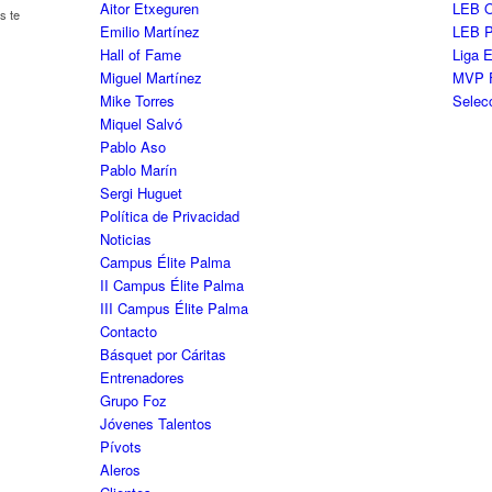
Aitor Etxeguren
LEB O
s te
Emilio Martínez
LEB 
Hall of Fame
Liga 
Miguel Martínez
MVP 
Mike Torres
Selec
Miquel Salvó
Pablo Aso
Pablo Marín
Sergi Huguet
Política de Privacidad
Noticias
Campus Élite Palma
II Campus Élite Palma
III Campus Élite Palma
Contacto
Básquet por Cáritas
Entrenadores
Grupo Foz
Jóvenes Talentos
Pívots
Aleros