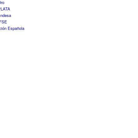
ro
PLATA
Endesa
FSE
ción Española