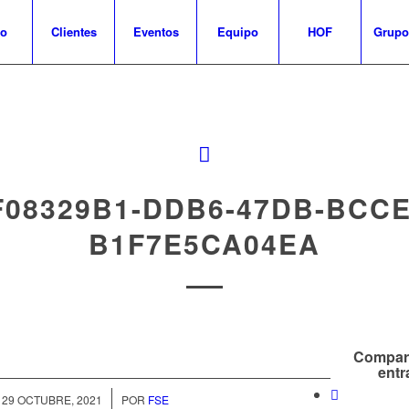
io
Clientes
Eventos
Equipo
HOF
Grupo
F08329B1-DDB6-47DB-BCCE
B1F7E5CA04EA
Compart
entr
/
29 OCTUBRE, 2021
POR
FSE