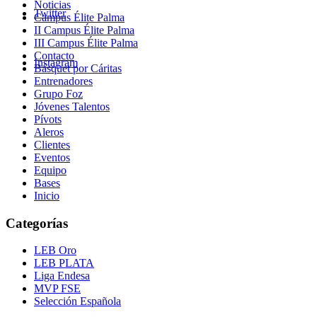
Noticias
Twitter
Campus Élite Palma
II Campus Élite Palma
III Campus Élite Palma
Contacto
Instagram
Básquet por Cáritas
Entrenadores
Grupo Foz
Jóvenes Talentos
Pívots
Aleros
Clientes
Eventos
Equipo
Bases
Inicio
Categorías
LEB Oro
LEB PLATA
Liga Endesa
MVP FSE
Selección Española