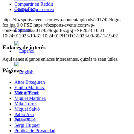
Compartir en Reddit
Grupo Foz
Compartir por correo
https://fozsports-events.com/wp-content/uploads/2017/02/logo-
foz.jpg
0
0
FSE
https://fozsports-events.com/wp-
Contacto
content/uploads/2017/02/logo-foz.jpg
FSE
2023-10-31
10:24:01
2023-10-31 10:24:01
PHOTO-2023-09-30-11-19-02
Enlaces de interés
Aquí tienes algunos enlaces interesantes, quizás te sean útiles.
Páginas
Aitor Etxeguren
Emilio Martínez
Menú
Menú
Hall of Fame
Miguel Martínez
Mike Torres
Miquel Salvó
Pablo Aso
Facebook
Pablo Marín
Sergi Huguet
Política de Privacidad