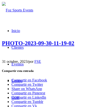
Inicio
PHOTO-2023-09-30-11-19-02
Clientes
31 octubre, 2023
/
por
FSE
Eventos
Compartir esta entrada
Compartir en Facebook
Equipo
Compartir en Twitter
Share on WhatsApp
Compartir en Pinterest
Compartir en LinkedIn
HOF
Compartir en Tumblr
Compartir en Vk