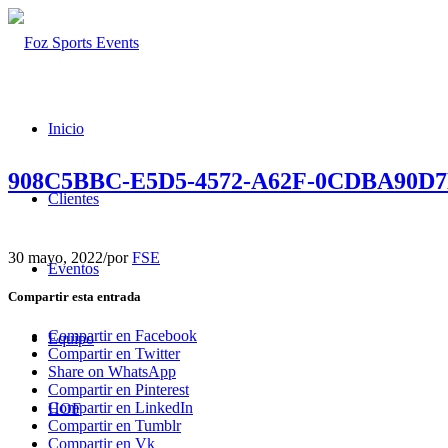
Inicio
908C5BBC-E5D5-4572-A62F-0CDBA90D7
Clientes
30 mayo, 2022
/
por
FSE
Eventos
Compartir esta entrada
Compartir en Facebook
Equipo
Compartir en Twitter
Share on WhatsApp
Compartir en Pinterest
Compartir en LinkedIn
HOF
Compartir en Tumblr
Compartir en Vk