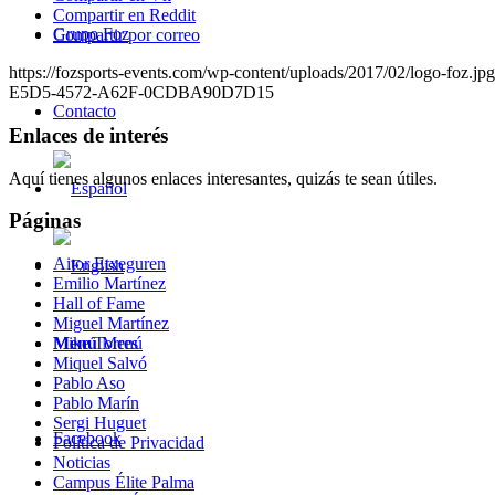
Compartir en Reddit
Grupo Foz
Compartir por correo
https://fozsports-events.com/wp-content/uploads/2017/02/logo-foz.jpg
E5D5-4572-A62F-0CDBA90D7D15
Contacto
Enlaces de interés
Aquí tienes algunos enlaces interesantes, quizás te sean útiles.
Páginas
Aitor Etxeguren
Emilio Martínez
Hall of Fame
Miguel Martínez
Menú
Menú
Mike Torres
Miquel Salvó
Pablo Aso
Pablo Marín
Sergi Huguet
Facebook
Política de Privacidad
Noticias
Campus Élite Palma