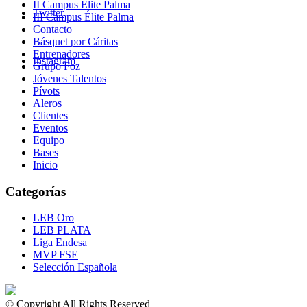
II Campus Élite Palma
Twitter
III Campus Élite Palma
Contacto
Básquet por Cáritas
Entrenadores
Instagram
Grupo Foz
Jóvenes Talentos
Pívots
Aleros
Clientes
Eventos
Equipo
Bases
Inicio
Categorías
LEB Oro
LEB PLATA
Liga Endesa
MVP FSE
Selección Española
© Copyright All Rights Reserved