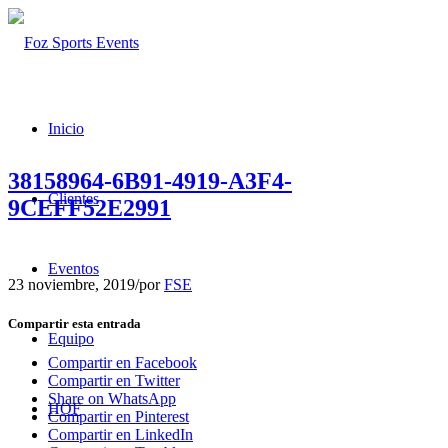
Inicio
38158964-6B91-4919-A3F4-
Clientes
9CEFF52E2991
Eventos
23 noviembre, 2019
/
por
FSE
Compartir esta entrada
Equipo
Compartir en Facebook
Compartir en Twitter
Share on WhatsApp
HOF
Compartir en Pinterest
Compartir en LinkedIn