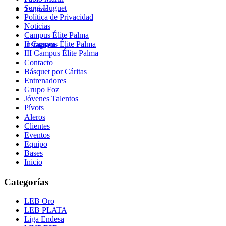
Sergi Huguet
Twitter
Política de Privacidad
Noticias
Campus Élite Palma
II Campus Élite Palma
Instagram
III Campus Élite Palma
Contacto
Básquet por Cáritas
Entrenadores
Grupo Foz
Jóvenes Talentos
Pívots
Aleros
Clientes
Eventos
Equipo
Bases
Inicio
Categorías
LEB Oro
LEB PLATA
Liga Endesa