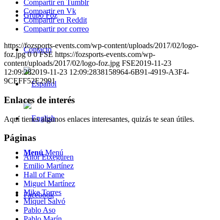
Compartir en Tumblr
Compartir en Vk
Grupo Foz
Compartir en Reddit
Compartir por correo
https://fozsports-events.com/wp-content/uploads/2017/02/logo-
Contacto
foz.jpg
0
0
FSE
https://fozsports-events.com/wp-
content/uploads/2017/02/logo-foz.jpg
FSE
2019-11-23
12:09:28
2019-11-23 12:09:28
38158964-6B91-4919-A3F4-
9CEFF52E2991
Enlaces de interés
Aquí tienes algunos enlaces interesantes, quizás te sean útiles.
Páginas
Menú
Menú
Aitor Etxeguren
Emilio Martínez
Hall of Fame
Miguel Martínez
Mike Torres
Facebook
Miquel Salvó
Pablo Aso
Pablo Marín