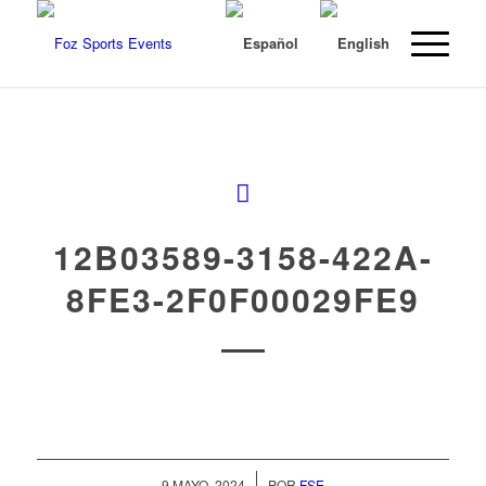
12B03589-3158-422A-
8FE3-2F0F00029FE9
/
9 MAYO, 2024
POR
FSE