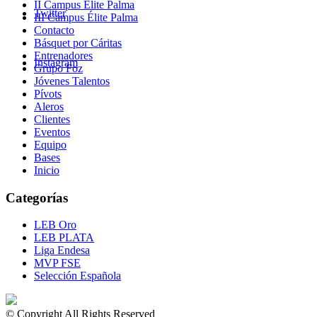
II Campus Élite Palma
Twitter
III Campus Élite Palma
Contacto
Básquet por Cáritas
Entrenadores
Instagram
Grupo Foz
Jóvenes Talentos
Pívots
Aleros
Clientes
Eventos
Equipo
Bases
Inicio
Categorías
LEB Oro
LEB PLATA
Liga Endesa
MVP FSE
Selección Española
© Copyright All Rights Reserved