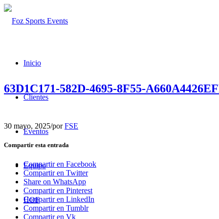
Inicio
63D1C171-582D-4695-8F55-A660A4426E
Clientes
30 mayo, 2025
/
por
FSE
Eventos
Compartir esta entrada
Compartir en Facebook
Equipo
Compartir en Twitter
Share on WhatsApp
Compartir en Pinterest
Compartir en LinkedIn
HOF
Compartir en Tumblr
Compartir en Vk