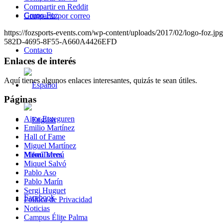
Compartir en Reddit
Grupo Foz
Compartir por correo
https://fozsports-events.com/wp-content/uploads/2017/02/logo-foz.jpg
582D-4695-8F55-A660A4426EFD
Contacto
Enlaces de interés
Aquí tienes algunos enlaces interesantes, quizás te sean útiles.
Páginas
Aitor Etxeguren
Emilio Martínez
Hall of Fame
Miguel Martínez
Menú
Menú
Mike Torres
Miquel Salvó
Pablo Aso
Pablo Marín
Sergi Huguet
Facebook
Política de Privacidad
Noticias
Campus Élite Palma