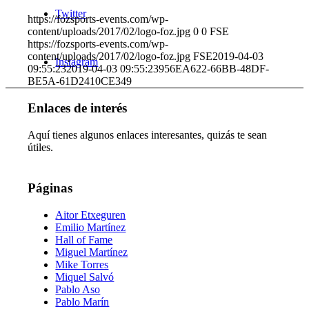
Twitter
https://fozsports-events.com/wp-
content/uploads/2017/02/logo-foz.jpg
0
0
FSE
https://fozsports-events.com/wp-
content/uploads/2017/02/logo-foz.jpg
FSE
2019-04-03
Instagram
09:55:23
2019-04-03 09:55:23
956EA622-66BB-48DF-
BE5A-61D2410CE349
Enlaces de interés
Aquí tienes algunos enlaces interesantes, quizás te sean
útiles.
Páginas
Aitor Etxeguren
Emilio Martínez
Hall of Fame
Miguel Martínez
Mike Torres
Miquel Salvó
Pablo Aso
Pablo Marín