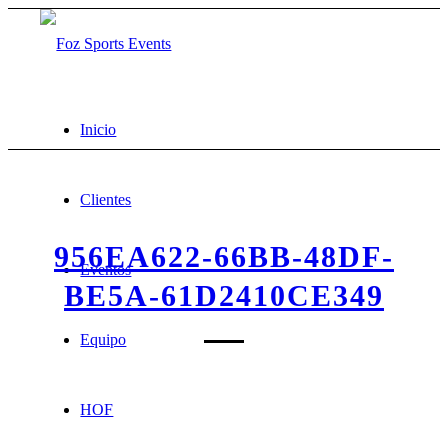
Inicio
Clientes
956EA622-66BB-48DF-
Eventos
BE5A-61D2410CE349
Equipo
HOF