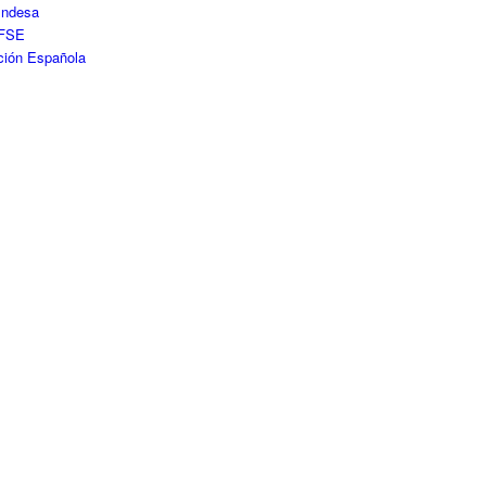
Endesa
FSE
ción Española