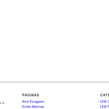
PÁGINAS
CAT
Aitor Etxeguren
LEB O
s te
Emilio Martínez
LEB 