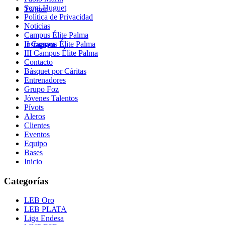
Sergi Huguet
Twitter
Política de Privacidad
Noticias
Campus Élite Palma
II Campus Élite Palma
Instagram
III Campus Élite Palma
Contacto
Básquet por Cáritas
Entrenadores
Grupo Foz
Jóvenes Talentos
Pívots
Aleros
Clientes
Eventos
Equipo
Bases
Inicio
Categorías
LEB Oro
LEB PLATA
Liga Endesa