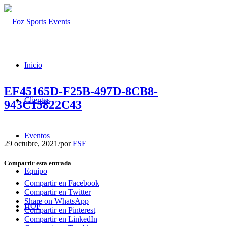
Inicio
EF45165D-F25B-497D-8CB8-
Clientes
943C15822C43
Eventos
29 octubre, 2021
/
por
FSE
Compartir esta entrada
Equipo
Compartir en Facebook
Compartir en Twitter
Share on WhatsApp
HOF
Compartir en Pinterest
Compartir en LinkedIn