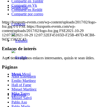
Compartir en Tumblr
Compartir en Vk
Grupo Foz
Compartir en Reddit
Compartir por correo
https://fozsports-events.com/wp-content/uploads/2017/02/logo-
Contacto
foz.jpg
0
0
FSE
https://fozsports-events.com/wp-
content/uploads/2017/02/logo-foz.jpg
FSE
2021-10-29
12:07:32
2021-10-29 12:07:32
EF45165D-F25B-497D-8CB8-
943C15822C43
Enlaces de interés
Aquí tienes algunos enlaces interesantes, quizás te sean útiles.
Páginas
Menú
Menú
Aitor Etxeguren
Emilio Martínez
Hall of Fame
Miguel Martínez
Mike Torres
Facebook
Miquel Salvó
Pablo Aso
Pablo Marín