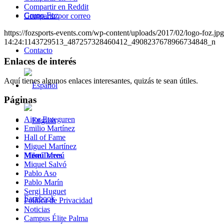
Compartir en Reddit
Grupo Foz
Compartir por correo
https://fozsports-events.com/wp-content/uploads/2017/02/logo-foz.jpg
14:24:11
43729513_487257328460412_4908237678966734848_n
Contacto
Enlaces de interés
Aquí tienes algunos enlaces interesantes, quizás te sean útiles.
Páginas
Aitor Etxeguren
Emilio Martínez
Hall of Fame
Miguel Martínez
Menú
Menú
Mike Torres
Miquel Salvó
Pablo Aso
Pablo Marín
Sergi Huguet
Facebook
Política de Privacidad
Noticias
Campus Élite Palma