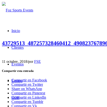
Inicio
43729513_487257328460412_49082376789
Clientes
11 octubre, 2018
/
por
FSE
Eventos
Compartir esta entrada
Compartir en Facebook
Equipo
Compartir en Twitter
Share on WhatsApp
Compartir en Pinterest
Compartir en LinkedIn
HOF
Compartir en Tumblr
Compartir en Vk