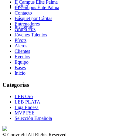
II Campus Élite Palma
Twitter
III Campus Élite Palma
Contacto
Básquet por Cáritas
Entrenadores
Instagram
Grupo Foz
Jóvenes Talentos
Pívots
Aleros
Clientes
Eventos
Equipo
Bases
Inicio
Categorías
LEB Oro
LEB PLATA
Liga Endesa
MVP FSE
Selección Española
© Copyright All Rights Reserved