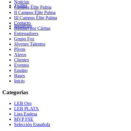
Noticias
Twitter
Campus Élite Palma
II Campus Élite Palma
III Campus Élite Palma
Contacto
Instagram
Básquet por Cáritas
Entrenadores
Grupo Foz
Jóvenes Talentos
Pívots
Aleros
Clientes
Eventos
Equipo
Bases
Inicio
Categorías
LEB Oro
LEB PLATA
Liga Endesa
MVP FSE
Selección Española