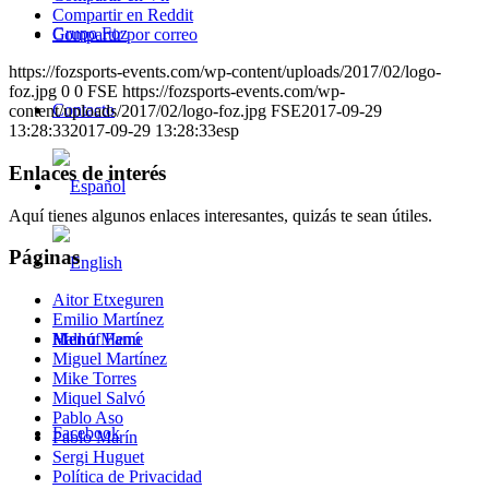
Compartir en Reddit
Grupo Foz
Compartir por correo
https://fozsports-events.com/wp-content/uploads/2017/02/logo-
foz.jpg
0
0
FSE
https://fozsports-events.com/wp-
Contacto
content/uploads/2017/02/logo-foz.jpg
FSE
2017-09-29
13:28:33
2017-09-29 13:28:33
esp
Enlaces de interés
Aquí tienes algunos enlaces interesantes, quizás te sean útiles.
Páginas
Aitor Etxeguren
Emilio Martínez
Menú
Menú
Hall of Fame
Miguel Martínez
Mike Torres
Miquel Salvó
Pablo Aso
Facebook
Pablo Marín
Sergi Huguet
Política de Privacidad