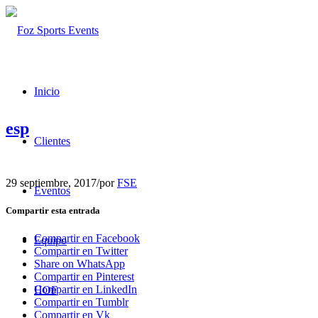
Inicio
esp
Clientes
29 septiembre, 2017
/
por
FSE
Eventos
Compartir esta entrada
Compartir en Facebook
Equipo
Compartir en Twitter
Share on WhatsApp
Compartir en Pinterest
Compartir en LinkedIn
HOF
Compartir en Tumblr
Compartir en Vk