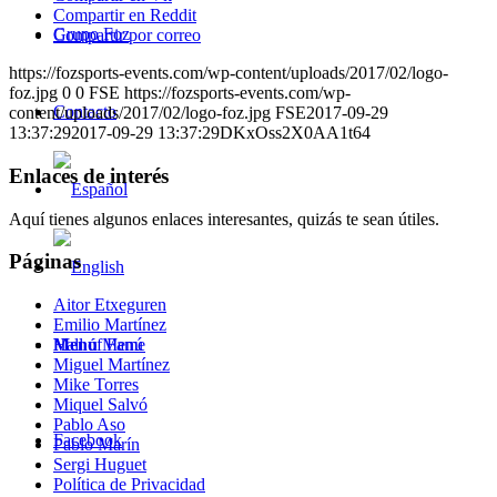
Compartir en Reddit
Grupo Foz
Compartir por correo
https://fozsports-events.com/wp-content/uploads/2017/02/logo-
foz.jpg
0
0
FSE
https://fozsports-events.com/wp-
Contacto
content/uploads/2017/02/logo-foz.jpg
FSE
2017-09-29
13:37:29
2017-09-29 13:37:29
DKxOss2X0AA1t64
Enlaces de interés
Aquí tienes algunos enlaces interesantes, quizás te sean útiles.
Páginas
Aitor Etxeguren
Emilio Martínez
Menú
Menú
Hall of Fame
Miguel Martínez
Mike Torres
Miquel Salvó
Pablo Aso
Facebook
Pablo Marín
Sergi Huguet
Política de Privacidad