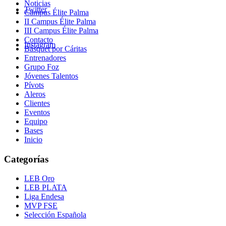
Noticias
Twitter
Campus Élite Palma
II Campus Élite Palma
III Campus Élite Palma
Contacto
Instagram
Básquet por Cáritas
Entrenadores
Grupo Foz
Jóvenes Talentos
Pívots
Aleros
Clientes
Eventos
Equipo
Bases
Inicio
Categorías
LEB Oro
LEB PLATA
Liga Endesa
MVP FSE
Selección Española