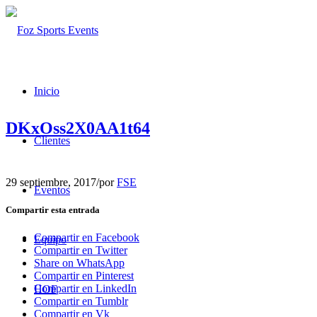
Inicio
DKxOss2X0AA1t64
Clientes
29 septiembre, 2017
/
por
FSE
Eventos
Compartir esta entrada
Compartir en Facebook
Equipo
Compartir en Twitter
Share on WhatsApp
Compartir en Pinterest
Compartir en LinkedIn
HOF
Compartir en Tumblr
Compartir en Vk