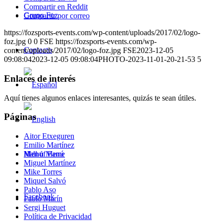
Compartir en Reddit
Grupo Foz
Compartir por correo
https://fozsports-events.com/wp-content/uploads/2017/02/logo-
foz.jpg
0
0
FSE
https://fozsports-events.com/wp-
Contacto
content/uploads/2017/02/logo-foz.jpg
FSE
2023-12-05
09:08:04
2023-12-05 09:08:04
PHOTO-2023-11-01-20-21-53 5
Enlaces de interés
Aquí tienes algunos enlaces interesantes, quizás te sean útiles.
Páginas
Aitor Etxeguren
Emilio Martínez
Menú
Menú
Hall of Fame
Miguel Martínez
Mike Torres
Miquel Salvó
Pablo Aso
Facebook
Pablo Marín
Sergi Huguet
Política de Privacidad