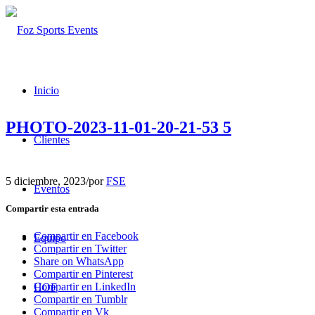
Inicio
PHOTO-2023-11-01-20-21-53 5
Clientes
5 diciembre, 2023
/
por
FSE
Eventos
Compartir esta entrada
Compartir en Facebook
Equipo
Compartir en Twitter
Share on WhatsApp
Compartir en Pinterest
Compartir en LinkedIn
HOF
Compartir en Tumblr
Compartir en Vk