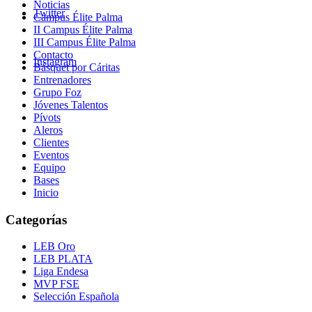
Noticias
Twitter
Campus Élite Palma
II Campus Élite Palma
III Campus Élite Palma
Contacto
Instagram
Básquet por Cáritas
Entrenadores
Grupo Foz
Jóvenes Talentos
Pívots
Aleros
Clientes
Eventos
Equipo
Bases
Inicio
Categorías
LEB Oro
LEB PLATA
Liga Endesa
MVP FSE
Selección Española