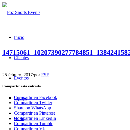
Inicio
14715061_10207390277784851_138424158
Clientes
25 febrero, 2017
/
por
FSE
Eventos
Compartir esta entrada
Compartir en Facebook
Equipo
Compartir en Twitter
Share on WhatsApp
Compartir en Pinterest
Compartir en LinkedIn
HOF
Compartir en Tumblr
Compartir en Vk