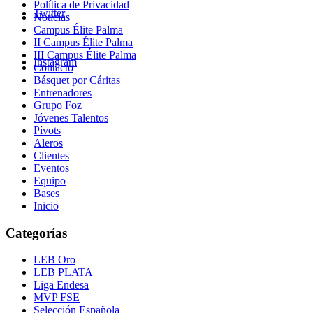
Política de Privacidad
Twitter
Noticias
Campus Élite Palma
II Campus Élite Palma
III Campus Élite Palma
Instagram
Contacto
Básquet por Cáritas
Entrenadores
Grupo Foz
Jóvenes Talentos
Pívots
Aleros
Clientes
Eventos
Equipo
Bases
Inicio
Categorías
LEB Oro
LEB PLATA
Liga Endesa
MVP FSE
Selección Española