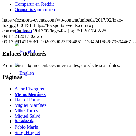
Compartir en Reddit
Grupo Foz
Compartir por correo
https://fozsports-events.com/wp-content/uploads/2017/02/logo-
foz.jpg
0
0
FSE
https://fozsports-events.com/wp-
Contacto
content/uploads/2017/02/logo-foz.jpg
FSE
2017-02-25
09:17:21
2017-02-25
09:17:21
14715061_10207390277784851_1384241582879694467_o
Enlaces de interés
Aquí tienes algunos enlaces interesantes, quizás te sean útiles.
Páginas
Aitor Etxeguren
Menú
Menú
Emilio Martínez
Hall of Fame
Miguel Martínez
Mike Torres
Miquel Salvó
Facebook
Pablo Aso
Pablo Marín
Sergi Huguet