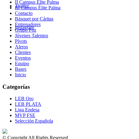
II Campus Élite Palma
Twitter
III Campus Élite Palma
Contacto
Básquet por Cáritas
Entrenadores
Instagram
Grupo Foz
Jóvenes Talentos
Pívots
Aleros
Clientes
Eventos
Equipo
Bases
Inicio
Categorías
LEB Oro
LEB PLATA
Liga Endesa
MVP FSE
Selección Española
© Copyright All Rights Reserved