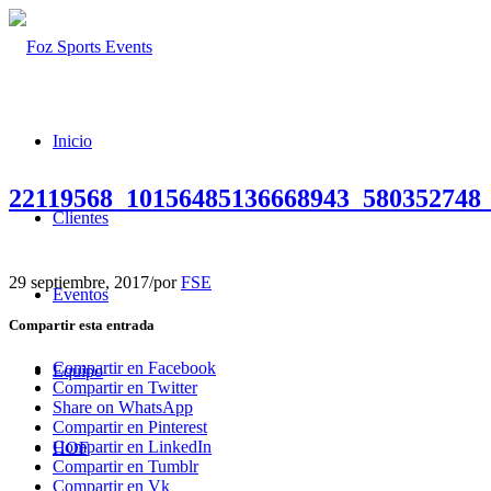
Inicio
22119568_10156485136668943_580352748
Clientes
29 septiembre, 2017
/
por
FSE
Eventos
Compartir esta entrada
Compartir en Facebook
Equipo
Compartir en Twitter
Share on WhatsApp
Compartir en Pinterest
Compartir en LinkedIn
HOF
Compartir en Tumblr
Compartir en Vk