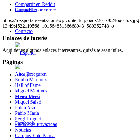
Compartir en Reddit
Grupo Foz
Compartir por correo
https://fozsports-events.com/wp-content/uploads/2017/02/logo-foz.jpg
13:49:45
22119568_10156485136668943_580352748_o
Contacto
Enlaces de interés
Aquí tienes algunos enlaces interesantes, quizás te sean útiles.
Páginas
Aitor Etxeguren
Emilio Martínez
Hall of Fame
Miguel Martínez
Menú
Menú
Mike Torres
Miquel Salvó
Pablo Aso
Pablo Marín
Sergi Huguet
Facebook
Política de Privacidad
Noticias
Campus Élite Palma