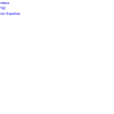
Endesa
FSE
ción Española