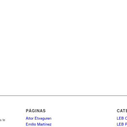
PÁGINAS
CAT
Aitor Etxeguren
LEB O
s te
Emilio Martínez
LEB 