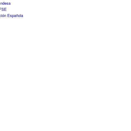
Endesa
FSE
ción Española