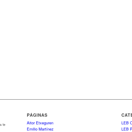
PÁGINAS
CAT
Aitor Etxeguren
LEB O
s te
Emilio Martínez
LEB 